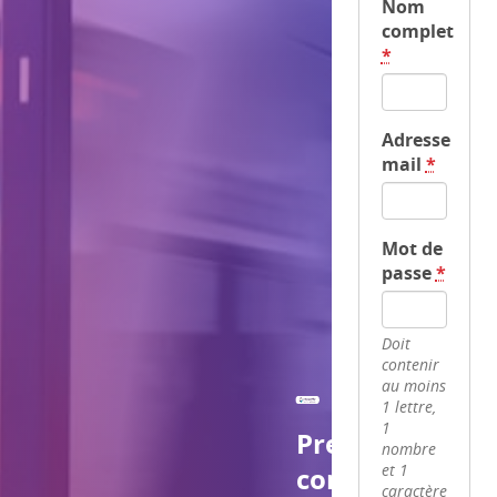
Nom
complet
*
Adresse
mail
*
Mot de
passe
*
Doit
contenir
au moins
1 lettre,
1
Prenez le
nombre
contrôle
et 1
caractère